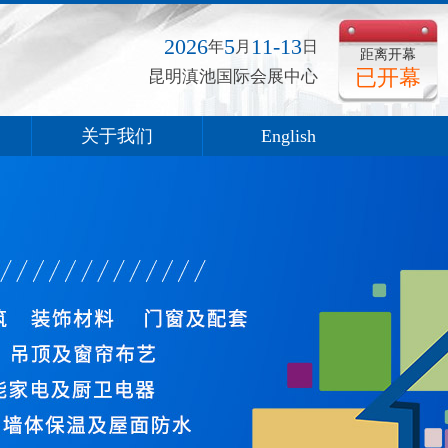
2026
5
11-13
年
月
日
距离开幕
已开幕
昆明滇池国际会展中心
关于我们
English