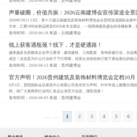
发布时间：2026-06-26
来源：贵州建博会
声量破圈，价值共振：2026云南建博会宣传渠道全景
2026年5月11-13日，第十六届云南建筑及装饰材料博览会在昆明滇池国际会
方米，汇聚1000余家品牌及85656名专业观众，一场西南建装盛会的传播叙事
发布时间：2026-06-18
来源：云南建博会
线上获客遇瓶颈？线下，才是硬通路！
越来越多头部建装企业早已看清：建筑建材、工程配套、装饰装修行业，永远
成交！这也是为什么行业处于下行周期，优质企业纷纷抢订线下展会展位的核
发布时间：2026-06-12
来源：贵州建博会
官方声明！2026贵州建筑及装饰材料博览会定档10
6月1日，贵阳国际会议展览中心有限公司发布官方声明，针对市场上频繁出现的"
档，请广大展商和行业同仁务必认准官方信息，谨防混淆！
发布时间：2026-06-05
来源：贵州建博会
1
2
3
4
5
6