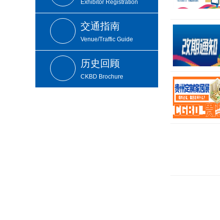
Exhibitor Registration
交通指南
Venue/Traffic Guide
历史回顾
CKBD Brochure