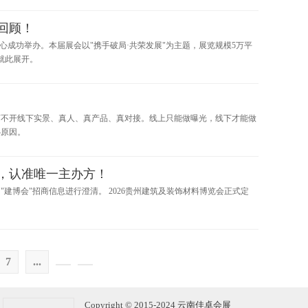
回顾！
展中心成功举办。本届展会以"携手破局·共荣发展"为主题，展览规模5万平
，就此展开。
离不开线下实景、真人、真产品、真对接。线上只能做曝光，线下才能做
心原因。
月，认准唯一主办方！
建博会"招商信息进行澄清。 2026贵州建筑及装饰材料博览会正式定
7
...
Copyright © 2015-2024
云南佳卓会展