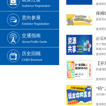
发布时间：
Audience Registration
保姆
意向参展
提前完
Exhibitor Registration
发布时间：
交通指南
@云
Venue/Traffic Guide
为了帮
果最大
历史回顾
发布时间：
CKBD Brochure
【开
快速领
发布时间：
“码
2026
发布时间：