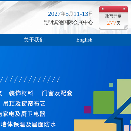
2027
5
11-13
年
月
日
距离开幕
277
昆明滇池国际会展中心
天
关于我们
English