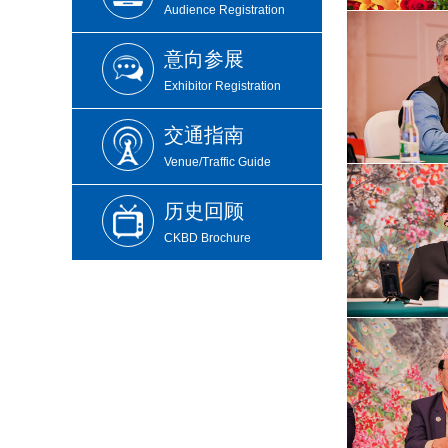
Audience Registration
意向参展
Exhibitor Registration
交通指南
Venue/Traffic Guide
历史回顾
CKBD Brochure