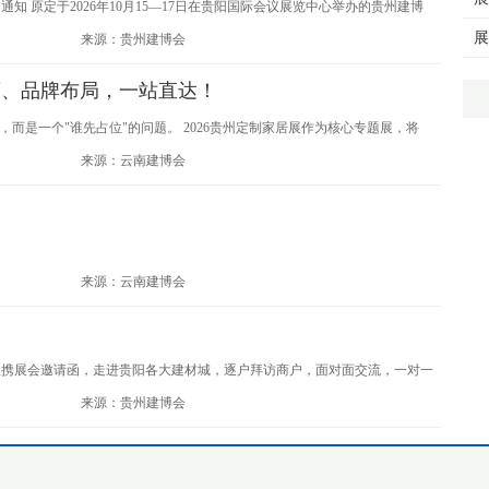
通知 原定于2026年10月15—17日在贵阳国际会议展览中心举办的贵州建博
展
举办时间调整为2027年3月11—13日，举办地点不变。
来源：贵州建博会
商、品牌布局，一站直达！
，而是一个"谁先占位"的问题。 2026贵州定制家居展作为核心专题展，将
心，与 2026贵州建筑及装饰材料博览会同步开展。 占位2026贵州定制家居展，打
来源：云南建博会
！
来源：云南建博会
团队携展会邀请函，走进贵阳各大建材城，逐户拜访商户，面对面交流，一对一
来源：贵州建博会