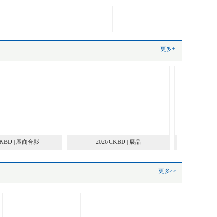
更多+
KBD | 展商合影
2026 CKBD | 展品
2026 CKBD
（云南站）暨“好
品技
更多>>