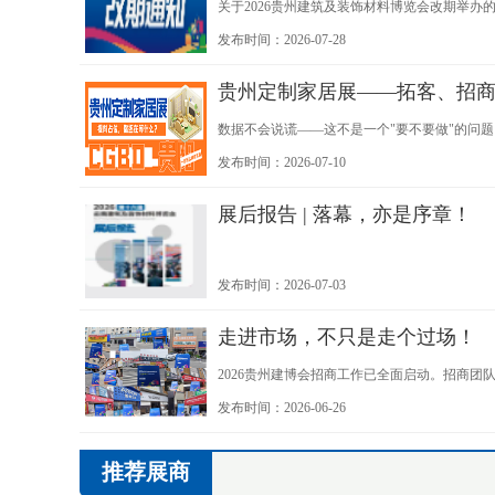
关于2026贵州建筑及装饰材料博览会改期举办的
会，经组委会审慎研究、综合研判，现决定将展会
发布时间：2026-07-28
贵州定制家居展——拓客、招
数据不会说谎——这不是一个"要不要做"的问题
于 10 月 15-17 日落地贵阳国际会议展览中
发布时间：2026-07-10
通西南拓客、招商、渠道布局一站式高效通路
展后报告 | 落幕，亦是序章！
发布时间：2026-07-03
走进市场，不只是走个过场！
2026贵州建博会招商工作已全面启动。招商
洽谈。
发布时间：2026-06-26
推荐展商