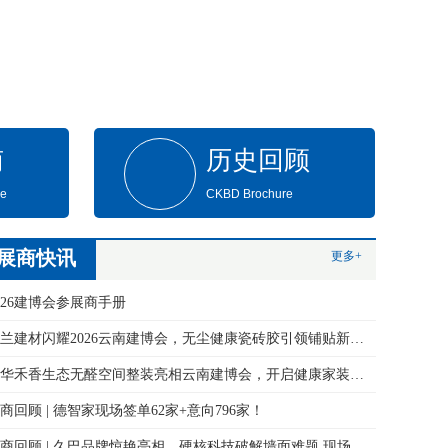
南
历史回顾
de
CKBD Brochure
展商快讯
更多+
026建博会参展商手册
永兰建材闪耀2026云南建博会，无尘健康瓷砖胶引领铺贴新变革！
万华禾香生态无醛空间整装亮相云南建博会，开启健康家装新体验
商回顾 | 德智家现场签单62家+意向796家！
展商回顾 | 久巴品牌惊艳亮相，硬核科技破解墙面难题 现场签约火爆！