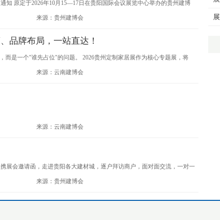
通知 原定于2026年10月15—17日在贵阳国际会议展览中心举办的贵州建博
展
举办时间调整为2027年3月11—13日，举办地点不变。
来源：贵州建博会
商、品牌布局，一站直达！
，而是一个"谁先占位"的问题。 2026贵州定制家居展作为核心专题展，将
心，与 2026贵州建筑及装饰材料博览会同步开展。 占位2026贵州定制家居展，打
来源：云南建博会
！
来源：云南建博会
团队携展会邀请函，走进贵阳各大建材城，逐户拜访商户，面对面交流，一对一
来源：贵州建博会