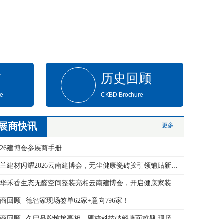
南
历史回顾
de
CKBD Brochure
展商快讯
更多+
026建博会参展商手册
永兰建材闪耀2026云南建博会，无尘健康瓷砖胶引领铺贴新变革！
万华禾香生态无醛空间整装亮相云南建博会，开启健康家装新体验
商回顾 | 德智家现场签单62家+意向796家！
展商回顾 | 久巴品牌惊艳亮相，硬核科技破解墙面难题 现场签约火爆！