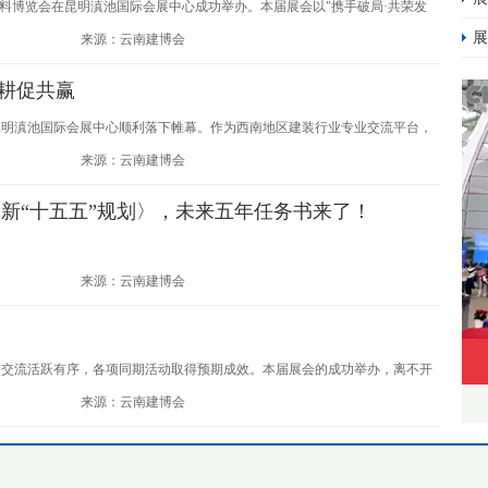
装饰材料博览会在昆明滇池国际会展中心成功举办。本届展会以"携手破局·共荣发
展
家品牌及85656名专业观众，一场西南建装盛会的传播叙事，就此展开。
来源：云南建博会
深耕促共赢
在昆明滇池国际会展中心顺利落下帷幕。作为西南地区建装行业专业交流平台，
稳定的专业人流、高效的现场对接，圆满完成本次行业交流盛会。
来源：云南建博会
新“十五五”规划〉，未来五年任务书来了！
来源：云南建博会
务交流活跃有序，各项同期活动取得预期成效。本届展会的成功举办，离不开
来源：云南建博会