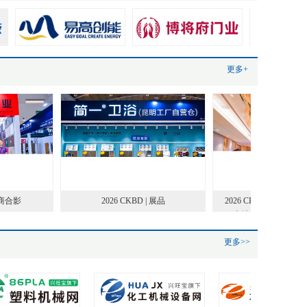
更多+
商合影
2026 CKBD | 展品
2026 CKBD | 绿色低
（云南站）暨“好建材”支撑
品技术研讨会
更多>>