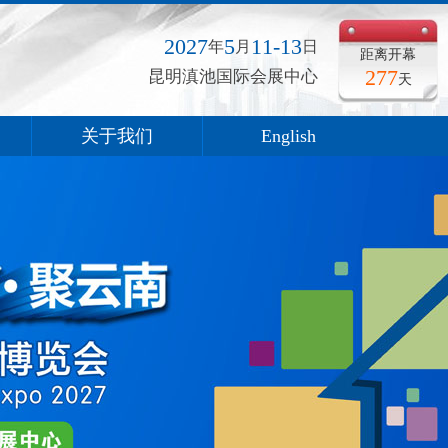
2027
5
11-13
年
月
日
距离开幕
277
昆明滇池国际会展中心
天
关于我们
English