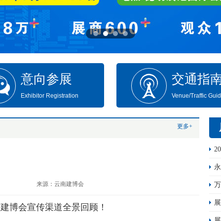
意向参展
交通指
Exhibitor Registration
Venue/Traffic Gui
更多+
2
来源：云南建博会
展
南建博会宣传渠道全景回顾！