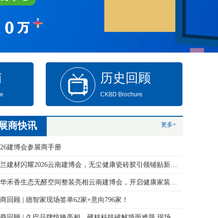
南
历史回顾
de
CKBD Brochure
展商快讯
更多+
026建博会参展商手册
永兰建材闪耀2026云南建博会，无尘健康瓷砖胶引领铺贴新变革！
万华禾香生态无醛空间整装亮相云南建博会，开启健康家装新体验
商回顾 | 德智家现场签单62家+意向796家！
展商回顾 | 久巴品牌惊艳亮相，硬核科技破解墙面难题 现场签约火爆！