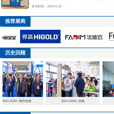
各参方的鼎力支持与共同付出。
发布时间：2026-05-28
推荐展商
历史回顾
2026 CKBD | 领导巡馆
2026 CKBD | 安检