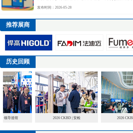
各参方的鼎力支持与共同付出。
发布时间：2026-05-28
推荐展商
历史回顾
 | 领导巡馆
2026 CKBD | 安检
2026 CKBD